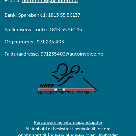
E-post:
bordtennis@nif.idrett.no
Bank: Sparebank 1: 1813 55 56137
Spillerlisens-konto: 1813 55 56145
Org.nummer: 971 235 403
Fakturaadresse: 971235403@autoinvoice.no
Personvern og informasjonskapsler
Alt innhold er beskyttet i henhold til lov om
opphavsrett til åndsverk (Åndsverkloven). Innholdet