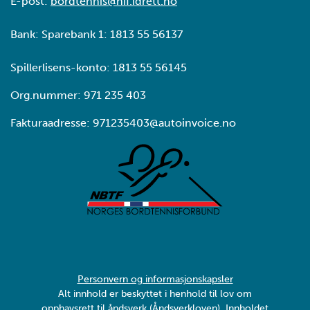
E-post:
bordtennis@nif.idrett.no
Bank: Sparebank 1: 1813 55 56137
Spillerlisens-konto: 1813 55 56145
Org.nummer: 971 235 403
Fakturaadresse: 971235403@autoinvoice.no
Personvern og informasjonskapsler
Alt innhold er beskyttet i henhold til lov om
opphavsrett til åndsverk (Åndsverkloven). Innholdet