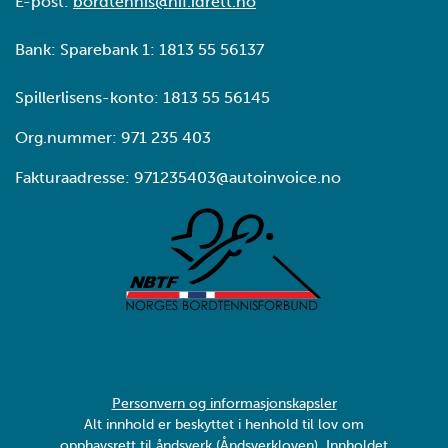
E-post:
bordtennis@nif.idrett.no
Bank: Sparebank 1: 1813 55 56137
Spillerlisens-konto: 1813 55 56145
Org.nummer: 971 235 403
Fakturaadresse: 971235403@autoinvoice.no
Personvern og informasjonskapsler
Alt innhold er beskyttet i henhold til lov om
opphavsrett til åndsverk (Åndsverkloven). Innholdet