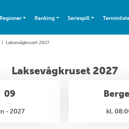
Regioner
Ranking
Seriespill
Terminlist
/
Laksevågkruset 2027
Laksevågkruset 2027
09
Berg
an - 2027
kl. 08: