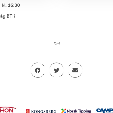
kl.
16:00
våg BTK
Del