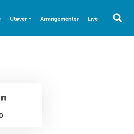
e
Utøver
Arrangementer
Live
en
00