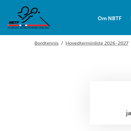
Om NBTF
Bordtennis
/
Hovedterminliste 2026-2027
j