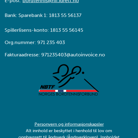
E-post:
bordtennis@nif.idrett.no
Bank: Sparebank 1: 1813 55 56137
Spillerlisens-konto: 1813 55 56145
Org.nummer: 971 235 403
Fakturaadresse: 971235403@autoinvoice.no
Personvern og informasjonskapsler
Alt innhold er beskyttet i henhold til lov om
opphavsrett til åndsverk (Åndsverkloven). Innholdet