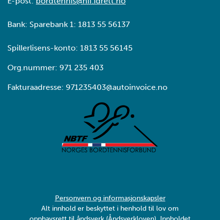
E-post:
bordtennis@nif.idrett.no
Bank: Sparebank 1: 1813 55 56137
Spillerlisens-konto: 1813 55 56145
Org.nummer: 971 235 403
Fakturaadresse: 971235403@autoinvoice.no
Personvern og informasjonskapsler
Alt innhold er beskyttet i henhold til lov om
opphavsrett til åndsverk (Åndsverkloven). Innholdet