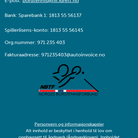
E-post:
bordtennis@nif.idrett.no
Bank: Sparebank 1: 1813 55 56137
Spillerlisens-konto: 1813 55 56145
Org.nummer: 971 235 403
Fakturaadresse: 971235403@autoinvoice.no
Personvern og informasjonskapsler
Alt innhold er beskyttet i henhold til lov om
opphavsrett til åndsverk (Åndsverkloven). Innholdet