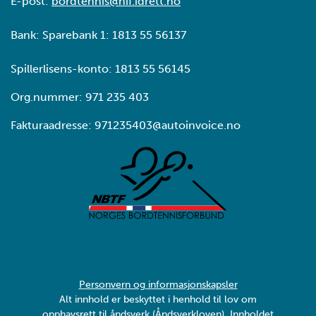
E-post:
bordtennis@nif.idrett.no
Bank: Sparebank 1: 1813 55 56137
Spillerlisens-konto: 1813 55 56145
Org.nummer: 971 235 403
Fakturaadresse: 971235403@autoinvoice.no
Personvern og informasjonskapsler
Alt innhold er beskyttet i henhold til lov om
opphavsrett til åndsverk (Åndsverkloven). Innholdet