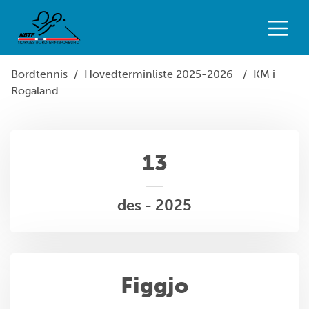
Bordtennis
/
Hovedterminliste 2025-2026
/
KM i
Rogaland
KM i Rogaland
13
des - 2025
Figgjo