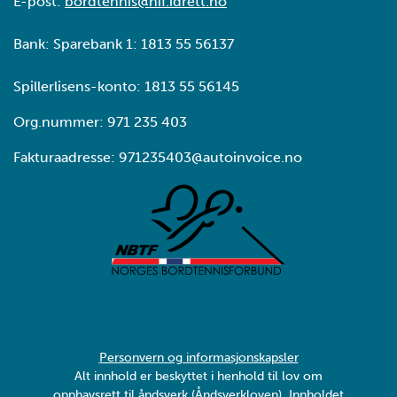
E-post:
bordtennis@nif.idrett.no
Bank: Sparebank 1: 1813 55 56137
Spillerlisens-konto: 1813 55 56145
Org.nummer: 971 235 403
Fakturaadresse: 971235403@autoinvoice.no
Personvern og informasjonskapsler
Alt innhold er beskyttet i henhold til lov om
opphavsrett til åndsverk (Åndsverkloven). Innholdet