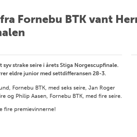
fra Fornebu BTK vant Herre
nalen
syv strake seire i årets Stiga Norgescupfinale.
rer eldre junior med settdifferansen 28-3.
Lund, Fornebu BTK, med seks seire, Jan Roger
 og Philip Aasen, Fornebu BTK, med fire seire.
e fire premievinnerne!