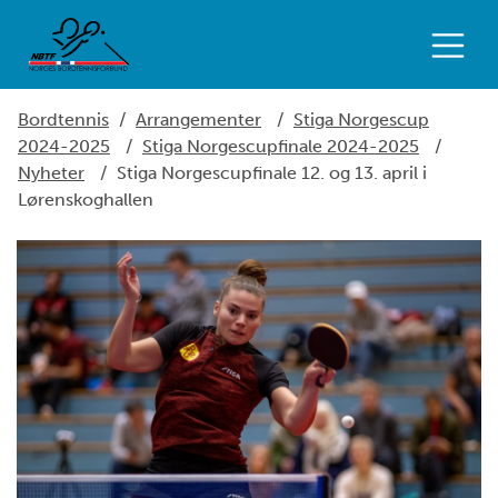
Bordtennis
/
Arrangementer
/
Stiga Norgescup
2024-2025
/
Stiga Norgescupfinale 2024-2025
/
Nyheter
/
Stiga Norgescupfinale 12. og 13. april i
Lørenskoghallen