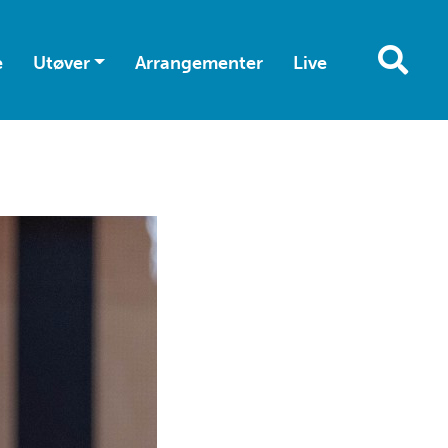
e
Utøver
Arrangementer
Live