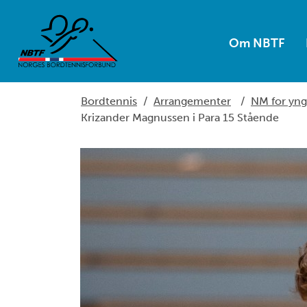
Om NBTF
Bordtennis
/
Arrangementer
/
NM for yng
Krizander Magnussen i Para 15 Stående