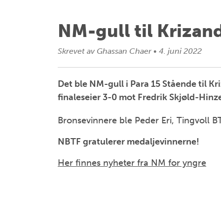
NM-gull til Krizan
Skrevet av
Ghassan Chaer
•
4. juni 2022
Det ble NM-gull i Para 15 Stående til K
finaleseier 3-0 mot Fredrik Skjøld-Hinz
Bronsevinnere ble Peder Eri, Tingvoll
NBTF gratulerer medaljevinnerne!
Her finnes nyheter fra NM for yngre