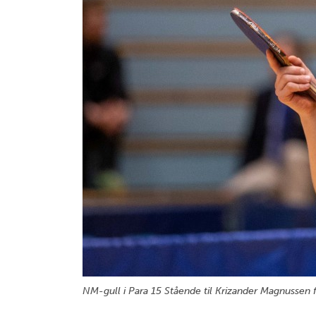
NM-gull i Para 15 Stående til Krizander Magnussen f