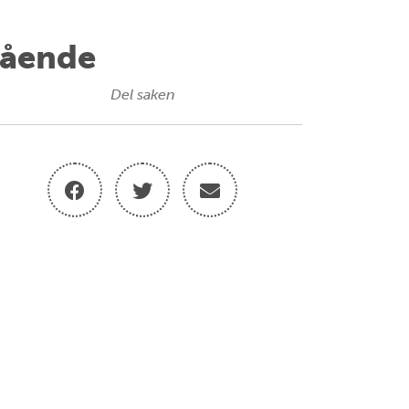
tående
Del saken