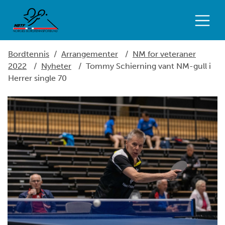
Bordtennis
/
Arrangementer
/
NM for veteraner
2022
/
Nyheter
/
Tommy Schierning vant NM-gull i
Herrer single 70