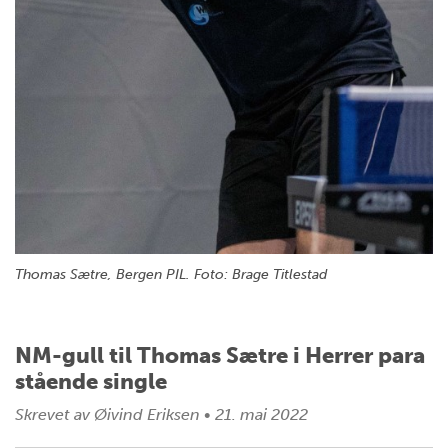
Thomas Sætre, Bergen PIL. Foto: Brage Titlestad
NM-gull til Thomas Sætre i Herrer para
stående single
Skrevet av
Øivind Eriksen
•
21. mai 2022