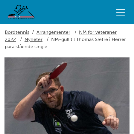
Bordtennis
/
Arrangementer
/
NM for veteraner
2022
/
Nyheter
/
NM-gull til Thomas Sætre i Herrer
para stående single