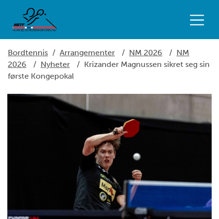
Bordtennis
/
Arrangementer
/
NM 2026
/
NM
2026
/
Nyheter
/
Krizander Magnussen sikret seg sin
første Kongepokal