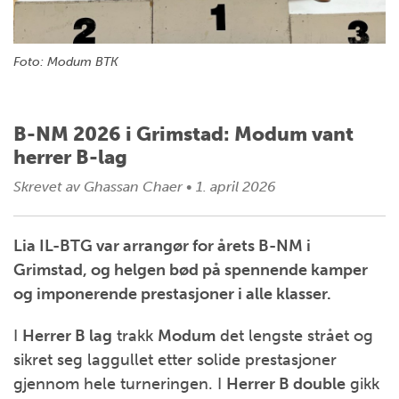
Foto: Modum BTK
B-NM 2026 i Grimstad: Modum vant
herrer B-lag
Skrevet av
Ghassan Chaer
•
1. april 2026
Lia IL-BTG var arrangør for årets B-NM i
Grimstad, og helgen bød på spennende kamper
og imponerende prestasjoner i alle klasser.
I
Herrer B lag
trakk
Modum
det lengste strået og
sikret seg laggullet etter solide prestasjoner
gjennom hele turneringen. I
Herrer B double
gikk