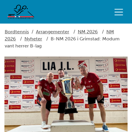
Bordtennis
/
Arrangementer
/
NM 2026
/
NM
2026
/
Nyheter
/
B-NM 2026 i Grimstad: Modum
vant herrer B-lag