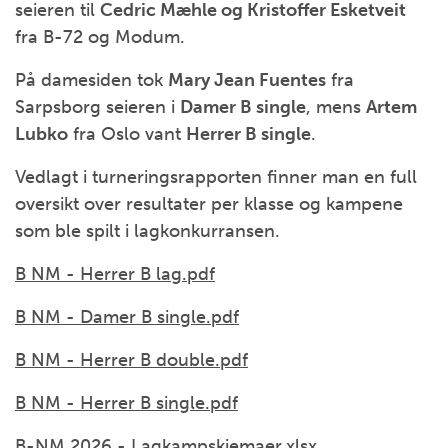
seieren til
Cedric Mæhle og Kristoffer Esketveit
fra B-72 og Modum.
På damesiden tok
Mary Jean Fuentes
fra
Sarpsborg seieren i
Damer B single
, mens
Artem
Lubko
fra Oslo vant
Herrer B single
.
Vedlagt i turneringsrapporten finner man en full
oversikt over resultater per klasse og kampene
som ble spilt i lagkonkurransen.
B NM - Herrer B lag.pdf
B NM - Damer B single.pdf
B NM - Herrer B double.pdf
B NM - Herrer B single.pdf
B-NM 2026 - Lagkampskjemaer.xlsx