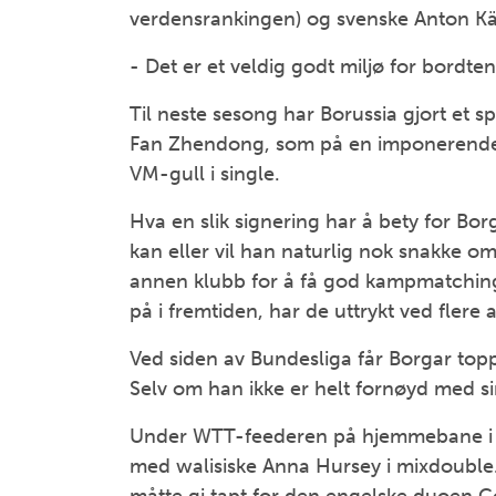
verdensrankingen) og svenske Anton Kä
- Det er et veldig godt miljø for bordten
Til neste sesong har Borussia gjort et s
Fan Zhendong, som på en imponerende m
VM-gull i single.
Hva en slik signering har å bety for Borg
kan eller vil han naturlig nok snakke om
annen klubb for å få god kampmatching. 
på i fremtiden, har de uttrykt ved flere 
Ved siden av Bundesliga får Borgar to
Selv om han ikke er helt fornøyd med si
Under WTT-feederen på hjemmebane i D
med walisiske Anna Hursey i mixdouble. D