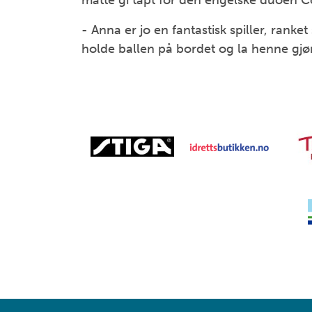
måtte gi tapt for den engelske duoen 
- Anna er jo en fantastisk spiller, ran
holde ballen på bordet og la henne gjø