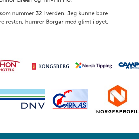
Connor Green og Tin-Tin Ho.
ket som nummer 32 i verden. Jeg kunne bare
re resten, humrer Borgar med glimt i øyet.