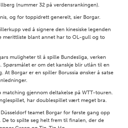
llberg (nummer 32 på verdensrankingen).
nis, og for toppidrett generelt, sier Borgar.
pillerkupp ved å signere den kinesiske legenden
erittliste blant annet har to OL-gull og to
ars muligheter til å spille Bundesliga, verken
. Spørsmålet er om det kanskje blir utlån til en
At Borgar er en spiller Borussia ønsker å satse
anledninger.
pp matching gjennom deltakelse på WTT-touren.
nglespillet, har doublespillet vært meget bra.
üsseldorf teamet Borgar for første gang opp
e to spilte seg helt frem til finalen, der de