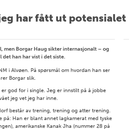
jeg har fått ut potensialet 
, men Borgar Haug sikter internasjonalt – og
 det han har vist i det siste.
NM i Alvøen. På spørsmål om hvordan han ser
rer Borgar slik.
 er god for i single. Jeg er innstilt på å jobbe
vået jeg vet jeg har inne.
rf består av trening, trening og atter trening.
e på: Han er blant annet lagkamerat med tyske
ngen), amerikanske Kanak Jha (nummer 28 på