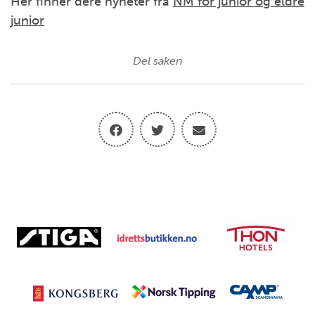
Her finner dere nyheter fra
NM for junior og eldre
junior
Del saken