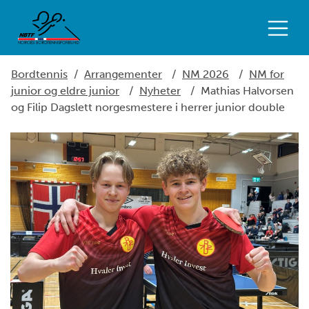
Bordtennis
/
Arrangementer
/
NM 2026
/
NM for
junior og eldre junior
/
Nyheter
/
Mathias Halvorsen
og Filip Dagslett norgesmestere i herrer junior double