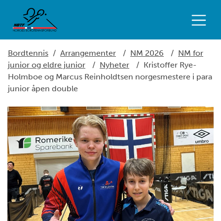
Bordtennis
/
Arrangementer
/
NM 2026
/
NM for
junior og eldre junior
/
Nyheter
/
Kristoffer Rye-
Holmboe og Marcus Reinholdtsen norgesmestere i para
junior åpen double