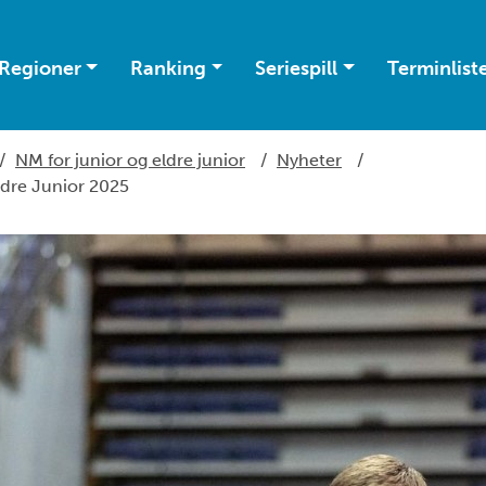
Regioner
Ranking
Seriespill
Terminlist
/
NM for junior og eldre junior
/
Nyheter
/
Eldre Junior 2025