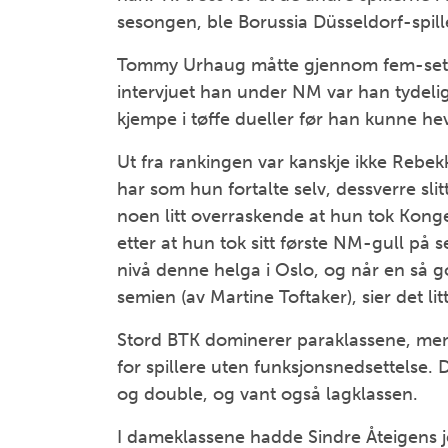
sesongen, ble Borussia Düsseldorf-spil
Tommy Urhaug måtte gjennom fem-setter
intervjuet han under NM var han tydelig 
kjempe i tøffe dueller før han kunne h
Ut fra rankingen var kanskje ikke Rebe
har som hun fortalte selv, dessverre sli
noen litt overraskende at hun tok Kong
etter at hun tok sitt første NM-gull på s
nivå denne helga i Oslo, og når en så god
semien (av Martine Toftaker), sier det li
Stord BTK dominerer paraklassene, mens
for spillere uten funksjonsnedsettelse. D
og double, og vant også lagklassen.
I dameklassene hadde Sindre Åteigens jent