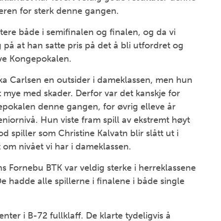
leren for sterk denne gangen.
e både i semifinalen og finalen, og da vi
på at han satte pris på det å bli utfordret og
eve Kongepokalen.
kka Carlsen en outsider i dameklassen, men hun
tt mye med skader. Derfor var det kanskje for
epokalen denne gangen, for øvrig elleve år
eniornivå. Hun viste fram spill av ekstremt høyt
 spiller som Christine Kalvatn blir slått ut i
tt om nivået vi har i dameklassen.
 Fornebu BTK var veldig sterke i herreklassene
e hadde alle spillerne i finalene i både single
er i B-72 fullklaff. De klarte tydeligvis å