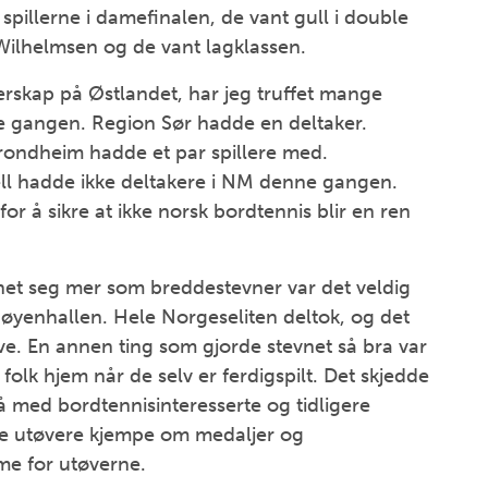
pillerne i damefinalen, de vant gull i double
Wilhelmsen og de vant lagklassen.
terskap på Østlandet, har jeg truffet mange
ne gangen. Region Sør hadde en deltaker.
rondheim hadde et par spillere med.
ell hadde ikke deltakere i NM denne gangen.
r å sikre at ikke norsk bordtennis blir en ren
net seg mer som breddestevner var det veldig
i Høyenhallen. Hele Norgeseliten deltok, og det
ve. En annen ting som gjorde stevnet så bra var
 folk hjem når de selv er ferdigspilt. Det skjedde
å med bordtennisinteresserte og tidligere
ste utøvere kjempe om medaljer og
me for utøverne.