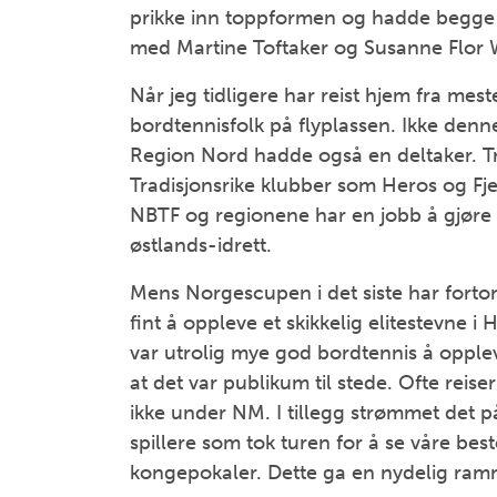
prikke inn toppformen og hadde begge s
med Martine Toftaker og Susanne Flor 
Når jeg tidligere har reist hjem fra mes
bordtennisfolk på flyplassen. Ikke den
Region Nord hadde også en deltaker. T
Tradisjonsrike klubber som Heros og Fj
NBTF og regionene har en jobb å gjøre fo
østlands-idrett.
Mens Norgescupen i det siste har forto
fint å oppleve et skikkelig elitestevne 
var utrolig mye god bordtennis å opple
at det var publikum til stede. Ofte reiser
ikke under NM. I tillegg strømmet det p
spillere som tok turen for å se våre be
kongepokaler. Dette ga en nydelig ram