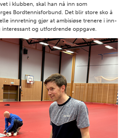
livet i klubben, skal han nå inn som
orges Bordtennisforbund. Det blir store sko å
lle innretning gjør at ambisiøse trenere i inn-
g interessant og utfordrende oppgave.