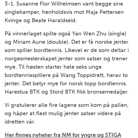
3-1. Susanne Flor Wilhelmsen vant begge sine
singlekamper, henholdsvis mot Maja Pettersen
Kvinge og Beate Haraldseid.
På vinnerlaget spilte også Yan Wen Zhu (single)
og Miriam Aune (double). Det er få norske jenter
som spiller bordtennis. Likevel er de som deltar i
norgesmesterskapet jenter som satser og trener
mye. Til høsten starter hele seks unge
bordtennisspillere på Wang Toppidrett, herav to
jenter. Det betyr mye for norsk topp bordtennis.
Harestua BTK og Stord BTK fikk bronsemedaljer.
Vi gratulerer alle fire lagene som kom på pallen,
og håper at flest mulig jenter satser videre på
idretten vår.
Her finnes nyheter fra NM for yngre og STIGA