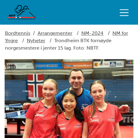
Bordtennis
/
Arrangementer
/
NM-2024
/
NM for
Yngre
/
Nyheter
/
Trondheim BTK fornøyde
norgesmestere i jenter 15 lag. Foto: NBTF.