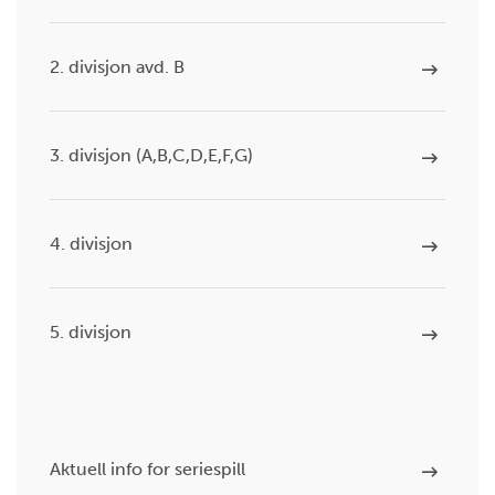
2. divisjon avd. B
3. divisjon (A,B,C,D,E,F,G)
4. divisjon
5. divisjon
Aktuell info for seriespill