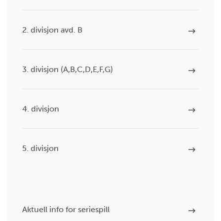
2. divisjon avd. B
3. divisjon (A,B,C,D,E,F,G)
4. divisjon
5. divisjon
Aktuell info for seriespill