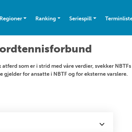
Regioner
Ranking
Seriespill
Terminlist
Bordtennisforbund
isk atferd som er i strid med våre verdier, svekker NB
e gjelder for ansatte i NBTF og for eksterne varslere.