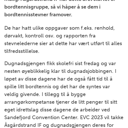
bordtennisgruppe, så vi håper å se dem i
bordtennisstevner framover.
De har hatt ulike oppgaver som f.eks. renhold,
dørvakt, kontroll osv. og rapporten fra
stevnelederne sier at dette har vært utført til alles
tilfredsstillelse.
Dugnadsgjengen fikk skolefri sist fredag og var
nesten øyeblikkelig klar til dugnadsjobbingen. I
løpet av disse dagene har de også fått tid til å
spille litt bordtennis og det har de syntes var
veldig givende. I tillegg til å bygge
arrangørkompetanse tjener de litt penger til sitt
eget idrettslag disse dagene de arbeider ved
Sandefjord Convention Center. EVC 2023 vil takke
Åsgårdstrand IF og dugnadsgjengen deres for