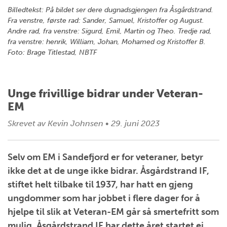
Billedtekst: På bildet ser dere dugnadsgjengen fra Åsgårdstrand.
Fra venstre, første rad: Sander, Samuel, Kristoffer og August.
Andre rad, fra venstre: Sigurd, Emil, Martin og Theo. Tredje rad,
fra venstre: henrik, William, Johan, Mohamed og Kristoffer B.
Foto: Brage Titlestad, NBTF
Unge frivillige bidrar under Veteran-
EM
Skrevet av
Kevin Johnsen
•
29. juni 2023
Selv om EM i Sandefjord er for veteraner, betyr
ikke det at de unge ikke bidrar. Åsgårdstrand IF,
stiftet helt tilbake til 1937, har hatt en gjeng
ungdommer som har jobbet i flere dager for å
hjelpe til slik at Veteran-EM går så smertefritt som
mulig. Åsgårdstrand IF har dette året startet ei