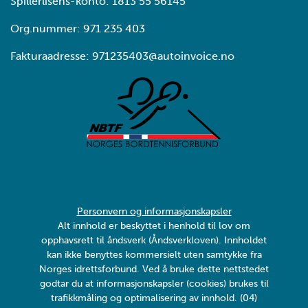
Spillerlisens-konto: 1813 55 56145
Org.nummer: 971 235 403
Fakturaadresse: 971235403@autoinvoice.no
Personvern og informasjonskapsler
Alt innhold er beskyttet i henhold til lov om
opphavsrett til åndsverk (Åndsverkloven). Innholdet
kan ikke benyttes kommersielt uten samtykke fra
Norges idrettsforbund. Ved å bruke dette nettstedet
godtar du at informasjonskapsler (cookies) brukes til
trafikkmåling og optimalisering av innhold. (04)