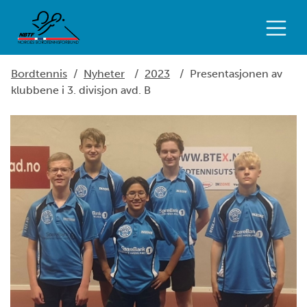
Bordtennis
/
Nyheter
/
2023
/
Presentasjonen av
klubbene i 3. divisjon avd. B