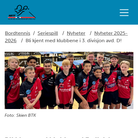
Bordtennis
/
Seriespill
/
Nyheter
/
Nyheter 2025-
2026
/
Bli kjent med klubbene i 3. divisjon avd. D!
Foto: Skien BTK