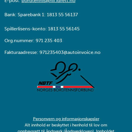
E-post:
bordtennis@nif.idrett.no
Bank: Sparebank 1: 1813 55 56137
Spillerlisens-konto: 1813 55 56145
Org.nummer: 971 235 403
Fakturaadresse: 971235403@autoinvoice.no
Personvern og informasjonskapsler
Alt innhold er beskyttet i henhold til lov om
opphavsrett til åndsverk (Åndsverkloven). Innholdet